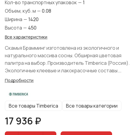
Кол-во транспортных упаковок
—
1
Объем, куб. м
—
0.08
Ширина
—
1420
Высота
—
450
Все характеристики
Скамья Брамминг изготовлена из экологичного и
натурального массива сосны. Обширная цветовая
палитра на выбор. Производитель Timberica (Россия).
Экологичные клеевые и лакокрасочные составы.
Форма поставки: разобранном виде. Современный
Подробности
внешний вид, практичность и функциональность.
Все товары Timberica
Все товары категории
17 936 ₽