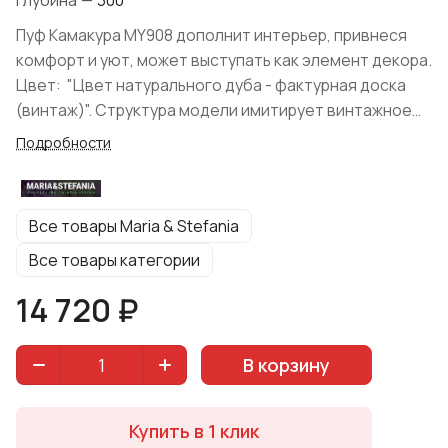
Глубина
—
300
Пуф Камакура MY908 дополнит интерьер, привнеся
комфорт и уют, может выступать как элемент декора.
Цвет: "Цвет натурального дуба - фактурная доска
(винтаж)". Структура модели имитирует винтажное
старение, что будет оценено любителями
Подробности
экологичности. Материал изготовления: массив
дерева (кедр). Пуф подходит для обустройства
комнат в современном стиле: скандинавия, лофт,
Все товары Maria & Stefania
минимализм, кантри. Производитель
MARIA&STEFANIA.
Все товары категории
14 720 ₽
В корзину
Купить в 1 клик