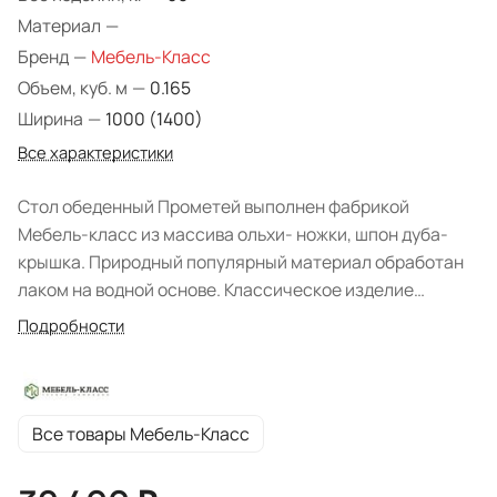
Материал
—
Бренд
—
Мебель-Класс
Объем, куб. м
—
0.165
Ширина
—
1000 (1400)
Все характеристики
Стол обеденный Прометей выполнен фабрикой
Мебель-класс из массива ольхи- ножки, шпон дуба-
крышка. Природный популярный материал обработан
лаком на водной основе. Классическое изделие
простых форм не привлекает к себе излишнего
Подробности
внимания и великолепно подойдет для современной
гостиной. Модель позволит комфортно расположить
гостей при помощи раздвижного механизма. На выбор
представлено множество цветов.
Все товары Мебель-Класс