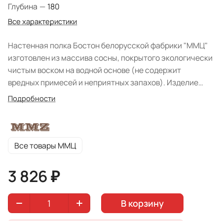
Глубина
—
180
Все характеристики
Настенная полка Бостон белорусской фабрики "ММЦ"
изготовлен из массива сосны, покрытого экологически
чистым воском на водной основе (не содержит
вредных примесей и неприятных запахов). Изделие
выполнено в классическом скандинавском стиле с
Подробности
присущей простотой и элегантностью деталей.
Конструкция модуля состоит из задней стенки и
непосредственно сплошной полки, глубина которой
позволит с удобством разместить декоративные
Все товары ММЦ
предметы интерьера, книги и прочие принадлежности.
Модель представлена в трех вариантах цветового
3 826 ₽
исполнения: "Белый воск", "Белый воск" + "Антик" -
задняя крышка, "Белый воск" + "Колониал" - задняя
В корзину
крышка.