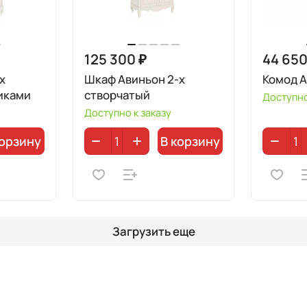
125 300 ₽
44 650
х
Шкаф Авиньон 2-х
Комод А
иками
створчатый
Доступно
Доступно к заказу
корзину
В корзину
Загрузить еще