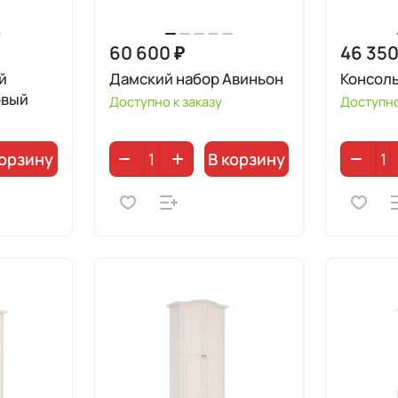
60 600 ₽
46 350
й
Дамский набор Авиньон
Консол
овый
Доступно к заказу
Доступно
корзину
В корзину